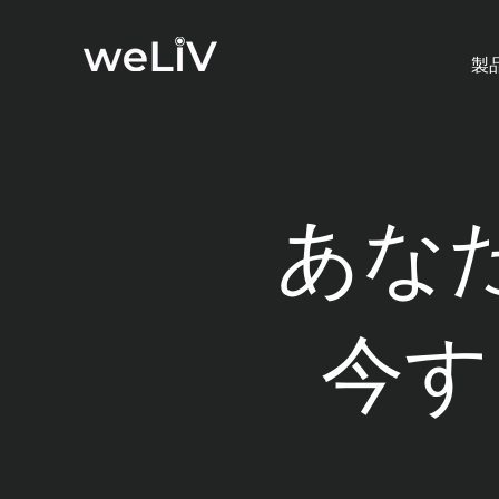
製
あな
今す