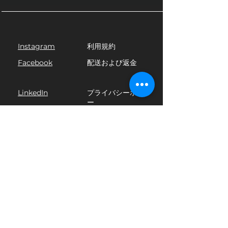
リ）：16GB以上（高パフォーマン
ス環境には32GBを推奨）GPU（グ
ラフィックスカード）：DirectX 12
対応の専用GPU（NVIDIA GTX
Instagram
利用規約
1660以上を推奨）ネットワーク:
10Gbps 有線イーサネット接続 (最
Facebook
配送および返金
小 1Gbps)オペレーティング システ
ム: Windows 10 (64 ビット)、
LinkedIn
プライバシーポリシ
Windows 11 以降、または
ー
Winow IOTストレージ: NVMe
YouTube
SSD は高速な読み取り/書き込み速
度と迅速なデータ処理を実現しま
す。ディスプレイ: 1080p モニター
(編集またはライブ制作ワークフロ
ーには 4K を推奨)
© 2024 by Salrayworks.